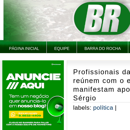
PÁGINA INICIAL
EQUIPE
BARRA DO ROCHA
Profissionais d
reúnem com o e
manifestam apoi
Sérgio
labels:
política
|