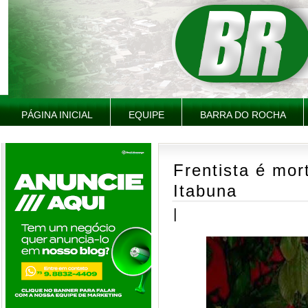
PÁGINA INICIAL
EQUIPE
BARRA DO ROCHA
Frentista é mor
Itabuna
|