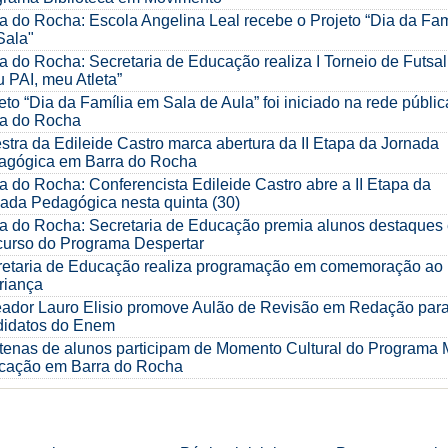
a do Rocha: Escola Angelina Leal recebe o Projeto “Dia da Fam
Sala"
a do Rocha: Secretaria de Educação realiza I Torneio de Futsal
 PAI, meu Atleta”
eto “Dia da Família em Sala de Aula” foi iniciado na rede públic
ra do Rocha
stra da Edileide Castro marca abertura da II Etapa da Jornada
agógica em Barra do Rocha
a do Rocha: Conferencista Edileide Castro abre a II Etapa da
ada Pedagógica nesta quinta (30)
a do Rocha: Secretaria de Educação premia alunos destaques
curso do Programa Despertar
retaria de Educação realiza programação em comemoração ao
riança
eador Lauro Elisio promove Aulão de Revisão em Redação par
didatos do Enem
enas de alunos participam de Momento Cultural do Programa 
cação em Barra do Rocha