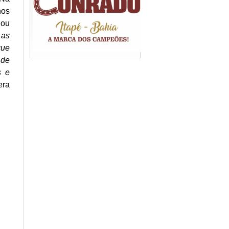
nos
 ou
 as
que
 de
s e
era