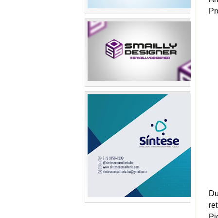
Pr
Du
re
Pi