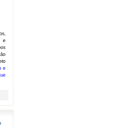
os,
) e
bos
ião
eto
o e
que
o