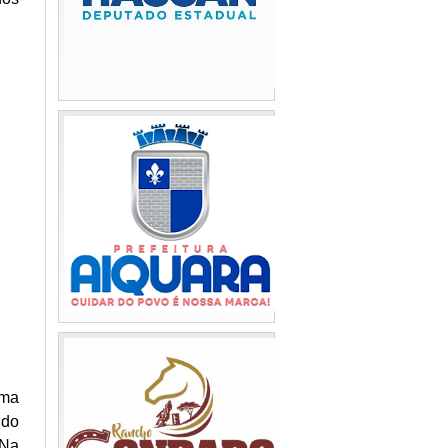
uma
 do
 Na