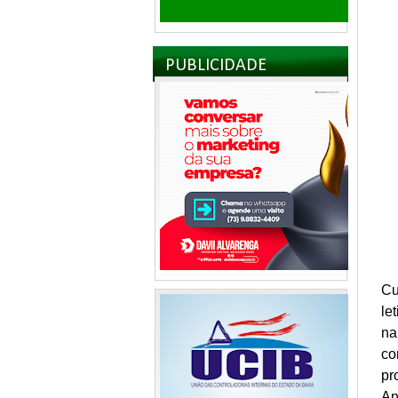
PUBLICIDADE
Cu
le
na
co
pr
An