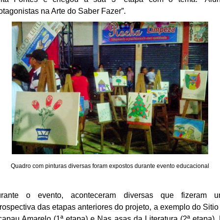
otagonistas na Arte do Saber Fazer”.
Quadro com pinturas diversas foram expostos durante evento educacional
rante o evento, aconteceram diversas que fizeram 
trospectiva das etapas anteriores do projeto, a exemplo do Sitio
capau Amarelo (1ª etapa) e Nas asas da Literatura (2ª etapa).