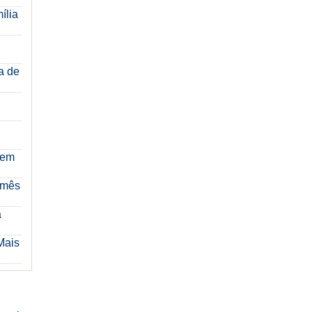
ília
a de
 em
 mês
a
Mais