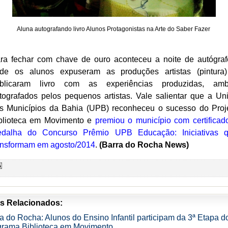
Aluna autografando livro Alunos Protagonistas na Arte do Saber Fazer
ra fechar com chave de ouro aconteceu a noite de autógraf
de os alunos expuseram as produções artistas (pintura
blicaram livro com as experiências produzidas, am
tografados pelos pequenos artistas. Vale salientar que a Un
s Municípios da Bahia (UPB) reconheceu o sucesso do Proj
blioteca em Movimento e
premiou o município com certificad
dalha do Concurso Prêmio UPB Educação: Iniciativas 
ansformam em agosto/2014
.
(Barra do Rocha News)
s Relacionados:
a do Rocha: Alunos do Ensino Infantil participam da 3ª Etapa d
grama Biblioteca em Movimento