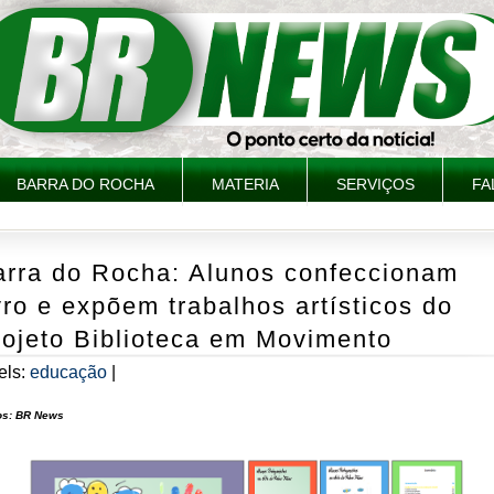
BARRA DO ROCHA
MATERIA
SERVIÇOS
FA
arra do Rocha: Alunos confeccionam
vro e expõem trabalhos artísticos do
rojeto Biblioteca em Movimento
els:
educação
|
os: BR News