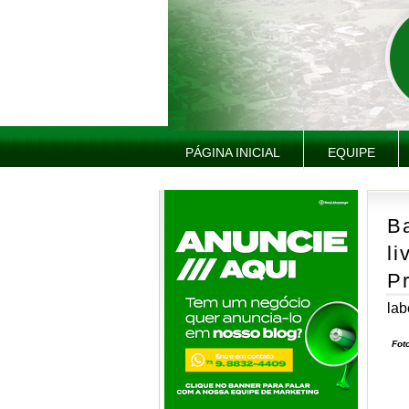
PÁGINA INICIAL
EQUIPE
B
li
P
lab
Fot