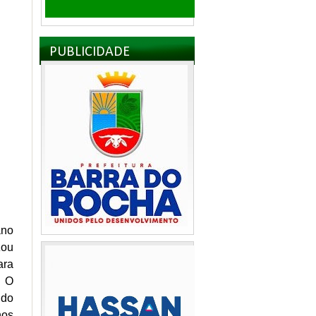
PUBLICIDADE
ano
zou
ara
. O
ndo
nos