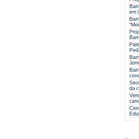
Barr
em 
Barr
“Meu
Proj
Bar
Pale
Ped
Barr
Jorn
Barr
con
Sec
da c
Ver
can
Cent
Edu