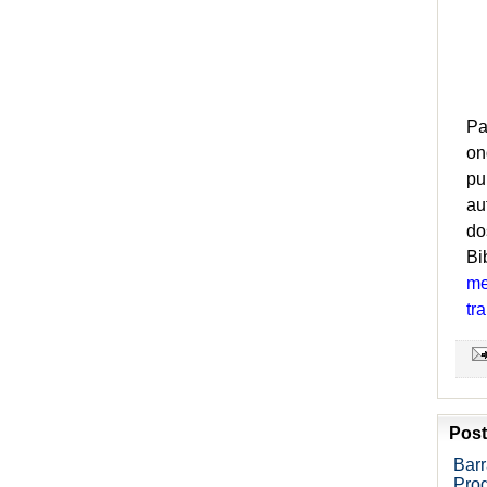
Pa
on
pu
au
do
Bi
me
tr
Post
Barr
Pro