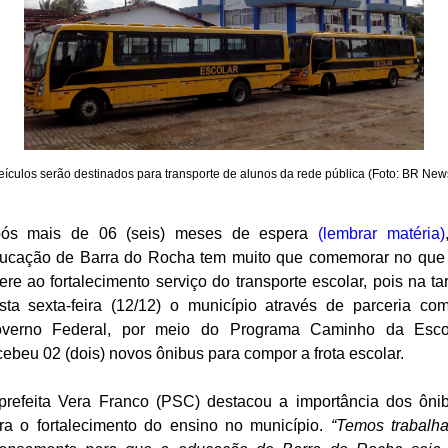
eículos serão destinados para transporte de alunos da rede pública (Foto: BR New
ós mais de 06 (seis) meses de espera
(lembrar matéria)
ucação de Barra do Rocha tem muito que comemorar no que
fere ao fortalecimento serviço do transporte escolar, pois na ta
sta sexta-feira (12/12) o município através de parceria co
verno Federal, por meio do Programa Caminho da Esco
cebeu 02 (dois) novos ônibus para compor a frota escolar.
prefeita Vera Franco (PSC) destacou a importância dos ôni
ra o fortalecimento do ensino no município.
“Temos trabalh