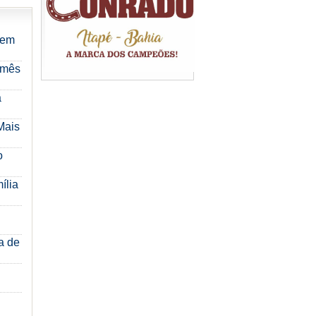
 em
 mês
a
Mais
o
ília
a de