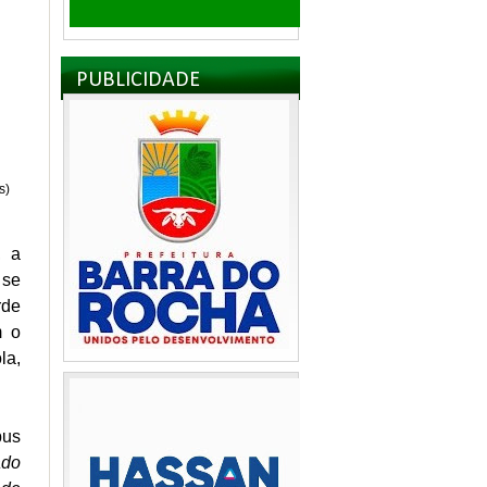
PUBLICIDADE
s)
, a
 se
rde
m o
la,
bus
ado