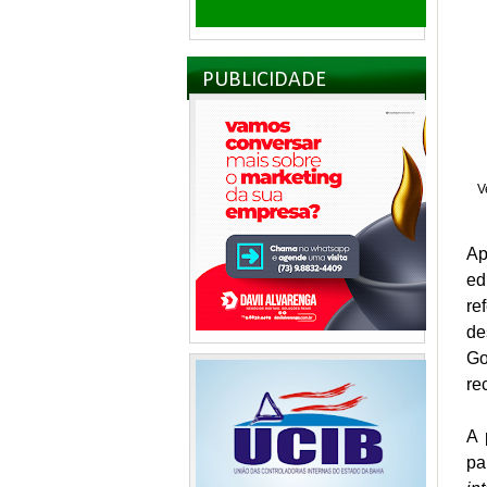
PUBLICIDADE
V
Ap
ed
re
de
Go
re
A 
pa