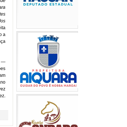
 de
ara
tes
dos
ita
o a
nça
s —
ões
ram
ano
vez
ez.