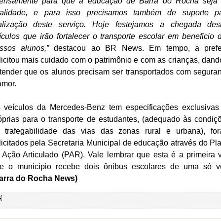
tensamente para que a educação de Barra do Rocha seja
alidade, e para isso precisamos também de suporte p
alização deste serviço. Hoje festejamos a chegada des
ículos que irão fortalecer o transporte escolar em beneficio 
ssos alunos,”
destacou ao BR News. Em tempo, a prefe
licitou mais cuidado com o patrimônio e com as crianças, dand
tender que os alunos precisam ser transportados com segura
amor.
 veículos da Mercedes-Benz tem especificações exclusiva
óprias para o transporte de estudantes, (adequado às condiç
 trafegabilidade das vias das zonas rural e urbana), fo
licitados pela Secretaria Municipal de educação através do Pl
 Ação Articulado (PAR). Vale lembrar que esta é a primeira 
e o município recebe dois ônibus escolares de uma só v
arra do Rocha News)