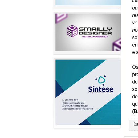
in
qu
re
ve
no
so
en
e 
Os
pr
de
so
de
qu
(B