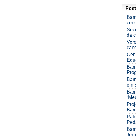
Post
Barr
con
Sec
da c
Ver
can
Cent
Edu
Barr
Pro
Barr
em 
Barr
“Meu
Proj
Bar
Pale
Ped
Barr
Jorn