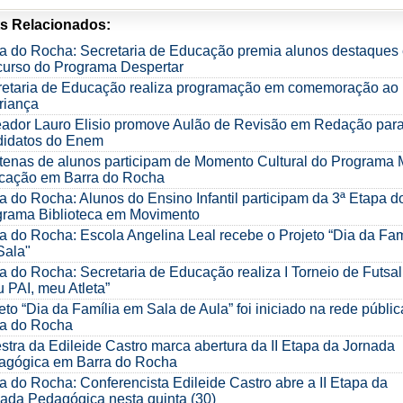
s Relacionados:
a do Rocha: Secretaria de Educação premia alunos destaques
curso do Programa Despertar
retaria de Educação realiza programação em comemoração ao
riança
eador Lauro Elisio promove Aulão de Revisão em Redação par
didatos do Enem
enas de alunos participam de Momento Cultural do Programa 
cação em Barra do Rocha
a do Rocha: Alunos do Ensino Infantil participam da 3ª Etapa d
grama Biblioteca em Movimento
a do Rocha: Escola Angelina Leal recebe o Projeto “Dia da Fam
Sala"
a do Rocha: Secretaria de Educação realiza I Torneio de Futsal
 PAI, meu Atleta”
eto “Dia da Família em Sala de Aula” foi iniciado na rede públic
ra do Rocha
stra da Edileide Castro marca abertura da II Etapa da Jornada
agógica em Barra do Rocha
a do Rocha: Conferencista Edileide Castro abre a II Etapa da
ada Pedagógica nesta quinta (30)