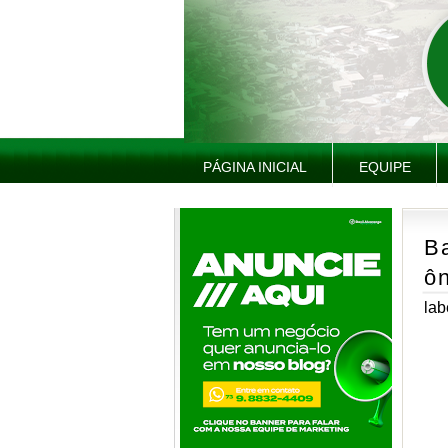
PÁGINA INICIAL
EQUIPE
B
ôn
lab