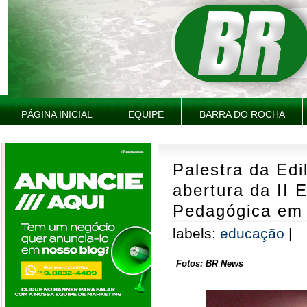
PÁGINA INICIAL
EQUIPE
BARRA DO ROCHA
Palestra da Edi
abertura da II 
Pedagógica em
labels:
educação
|
Fotos: BR News