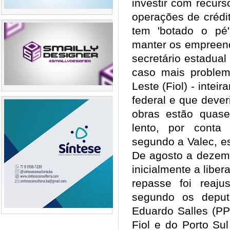
investir com recurs
operações de crédi
tem 'botado o pé
manter os empreen
secretário estadual
caso mais problem
Leste (Fiol) - intei
federal e que dever
obras estão quas
lento, por conta
segundo a Valec, es
De agosto a dezemb
inicialmente a libe
repasse foi reaj
segundo os deput
Eduardo Salles (PP
Fiol e do Porto Su