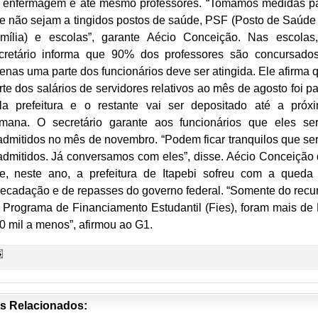
 enfermagem e até mesmo professores. “Tomamos medidas p
e não sejam a tingidos postos de saúde, PSF (Posto de Saúde
mília) e escolas”, garante Aécio Conceição. Nas escolas
cretário informa que 90% dos professores são concursado
enas uma parte dos funcionários deve ser atingida. Ele afirma 
rte dos salários de servidores relativos ao mês de agosto foi p
la prefeitura e o restante vai ser depositado até a próx
mana. O secretário garante aos funcionários que eles se
admitidos no mês de novembro. “Podem ficar tranquilos que se
admitidos. Já conversamos com eles”, disse. Aécio Conceição 
e, neste ano, a prefeitura de Itapebi sofreu com a queda
recadação e de repasses do governo federal. “Somente do recu
 Programa de Financiamento Estudantil (Fies), foram mais de
0 mil a menos”, afirmou ao G1.
s Relacionados: