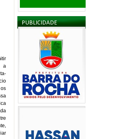
PUBLICIDADE
tir
m a
ta-
cio
 os
ssa
ica
ada
tre
te,
iar