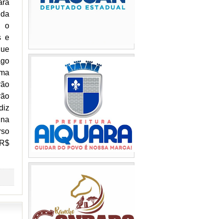
ara
 da
, o
s e
que
ago
ima
rão
rão
diz
 na
rso
 R$