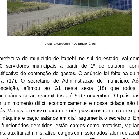
Prefeitura vai demitir 400 funcionários.
prefeitura do município de Itapebi, no sul do estado, vai demi
0 servidores municipais a partir de 1º de outubro, co
stificativa de contenção de gastos. O anúncio foi feito na quin
ira (17). O secretário de Administração do município, Aé
nceição, afirmou ao G1 nesta sexta (18) que todos
ncionários serão readmitidos até 5 de novembro. “O país pa
r um momento difícil economicamente e nossa cidade não f
rás. Vamos fazer isso para que nós possamos dar uma enxug
 máquina e pagar salários em dia”, argumenta o secretário. En
 funcionários demitidos, estão cargos como motorista, vigilan
ris, auxiliar administrativo, cargos comissionados, além de auxil