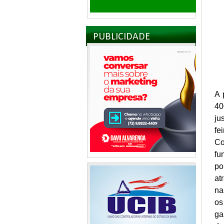
PUBLICIDADE
A 
40
ju
fe
Co
fu
po
at
na
os
ga