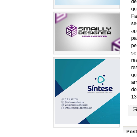
de
qu
Fa
se
ap
pa
pe
se
re
re
qu
ar
do
13
Post