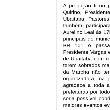
A pregação ficou p
Quirino, Preside
Ubaitaba. Pastores
também participa
Aurelino Leal às 1
principais do muni
BR 101 e passan
Presidente Vargas 
de Ubaitaba com o
terem sobrados mai
da Marcha não ter
organizadora, na 
agradece a toda a
prefeituras por to
seria possível cob
maiores eventos eva