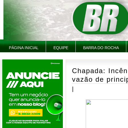
PÁGINA INICIAL
EQUIPE
BARRA DO ROCHA
Chapada: Incê
vazão de princi
|