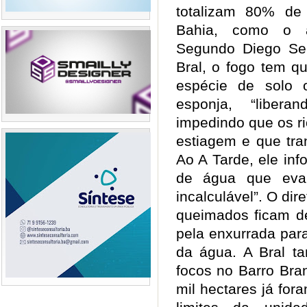
totalizam 80% de
Bahia, como o a
Segundo Diego Serr
Bral, o fogo tem q
espécie de solo 
esponja, “liber
impedindo que os r
estiagem e que tra
Ao A Tarde, ele in
de água que evap
incalculável”. O di
queimados ficam de
pela enxurrada para
da água. A Bral t
focos no Barro Bra
mil hectares já for