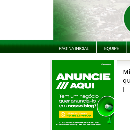
PÁGINA INICIAL
EQUIPE
Mi
q
|