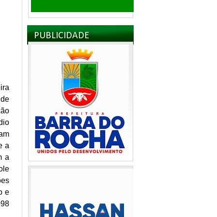
PUBLICIDADE
ira
 de
ção
dio
vam
e a
m a
ole
ões
o e
098