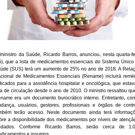
ministro da Saúde, Ricardo Barros, anunciou, nesta quarta-fe
5), que a lista de medicamentos essenciais do Sistema Único
úde (SUS) terá um aumento de 25% no ano de 2018. A Rela
cional de Medicamentos Essenciais (Rename) incluirá remé
dicados para a assistência hospitalar e oncológica, que esta
ra de circulação desde o ano de 2010. O ministro ressaltou qu
name era um documento burocrático interno. Entretanto, co
dança, usuários, gestores, profissionais e órgãos de contr
mbém terão acesso. Neste documento ainda terá informaç
bre a disponibilidade dos medicamentos por níveis de atençã
idados. Conforme Ricardo Barros, serão cerca de 1.
dicamentos e insumos.