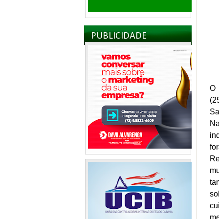
PUBLICIDADE
O 
(2
Sa
Na
in
fo
Re
mu
ta
so
cu
me