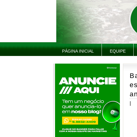
PÁGINA INICIAL
EQUIPE
B
es
a
|