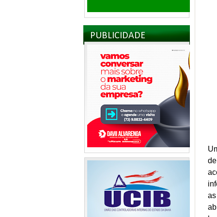
PUBLICIDADE
Um
de
ac
in
as
ab