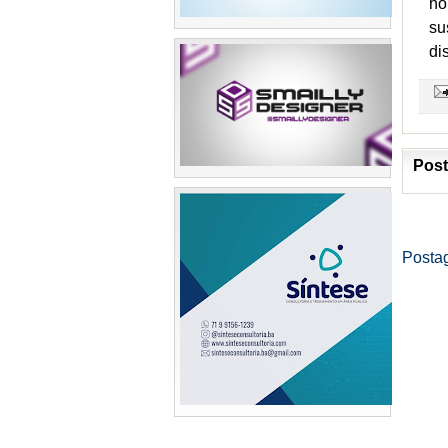
ho
su
di
Post
Posta