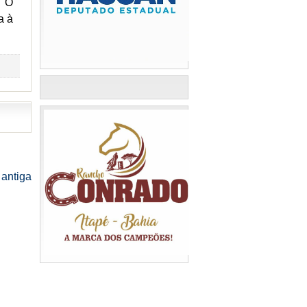
. O
a à
antiga