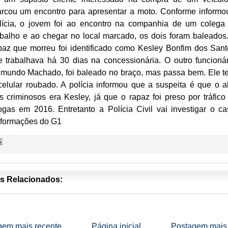
rcou um encontro para apresentar a moto. Conforme informo
lícia, o jovem foi ao encontro na companhia de um colega
abalho e ao chegar no local marcado, os dois foram baleados
paz que morreu foi identificado como Kesley Bonfim dos Sant
e trabalhava há 30 dias na concessionária. O outro funcionár
mundo Machado, foi baleado no braço, mas passa bem. Ele t
celular roubado. A polícia informou que a suspeita é que o a
s criminosos era Kesley, já que o rapaz foi preso por tráfico
ogas em 2016. Entretanto a Polícia Civil vai investigar o ca
nformações do G1
s Relacionados:
gem mais recente
Página inicial
Postagem mais 