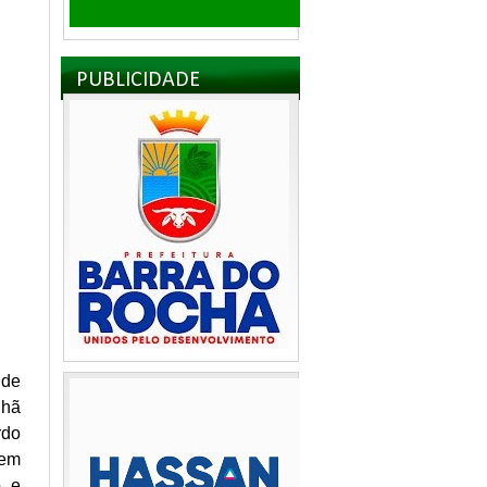
PUBLICIDADE
 de
nhã
rdo
gem
o e