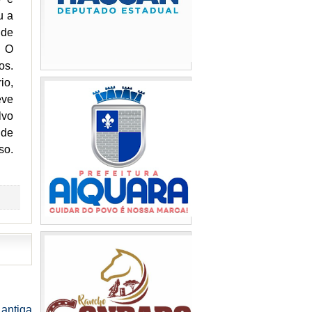
u a
 de
. O
os.
io,
eve
lvo
 de
so.
antiga