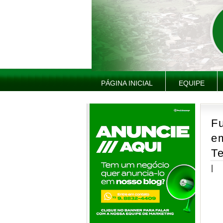
PÁGINA INICIAL
EQUIPE
Fu
e
Te
|