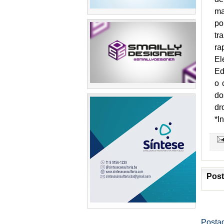
ma
po
tr
ra
El
Ed
o 
do
dr
*I
Post
Posta