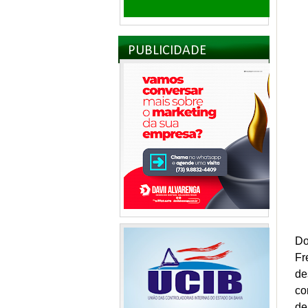
PUBLICIDADE
Do
Fr
de
co
de