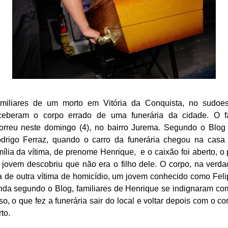
miliares de um morto em Vitória da Conquista, no sudoes
ceberam o corpo errado de uma funerária da cidade. O f
orreu neste domingo (4), no bairro Jurema. Segundo o Blog
drigo Ferraz, quando o carro da funerária chegou na casa
mília da vítima, de prenome Henrique, e o caixão foi aberto, o 
 jovem descobriu que não era o filho dele. O corpo, na verda
a de outra vítima de homicídio, um jovem conhecido como Feli
nda segundo o Blog, familiares de Henrique se indignaram co
so, o que fez a funerária sair do local e voltar depois com o co
rto.