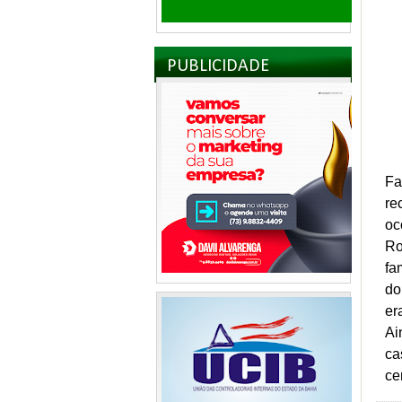
PUBLICIDADE
Fa
re
oc
Ro
fa
do
er
Ai
ca
ce