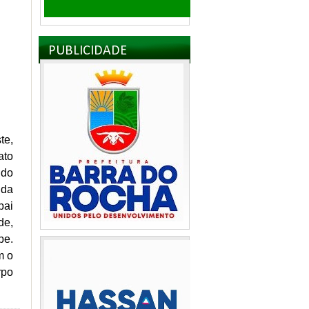
PUBLICIDADE
te,
ato
 do
 da
pai
de,
pe.
m o
rpo