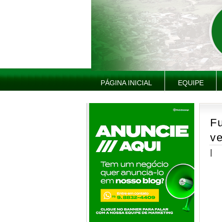
PÁGINA INICIAL
EQUIPE
Fu
v
|