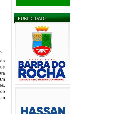
PUBLICIDADE
A)
 da
que
ara
ram
es,
 de
com