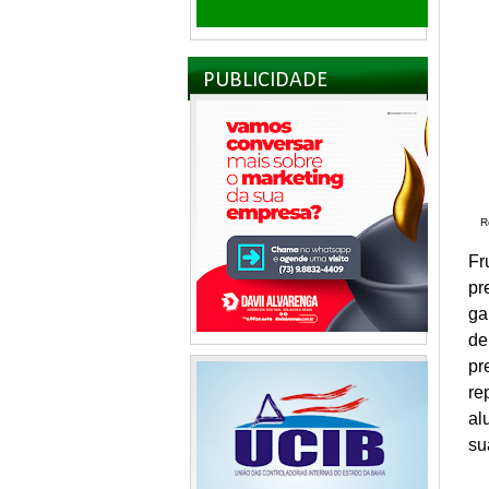
PUBLICIDADE
R
Fr
pr
ga
de
pr
re
al
su