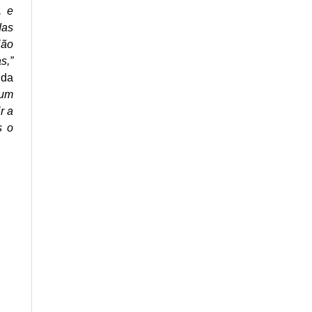
, e
das
ião
s,”
 da
 um
r a
s o