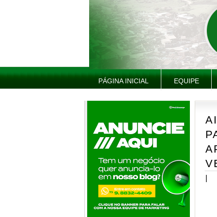
PÁGINA INICIAL
EQUIPE
A
P
A
V
|