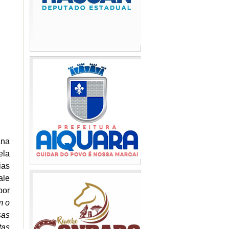
ana
ela
ias
ale
por
m o
sas
tas