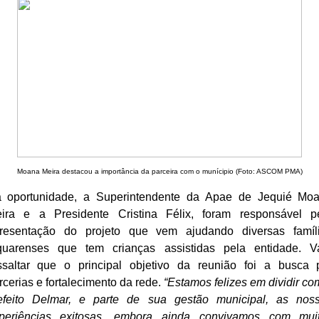
Moana Meira destacou a importância da parceira com o munícipio (Foto: ASCOM PMA)
 oportunidade, a Superintendente da Apae de Jequié Mo
ira e a Presidente Cristina Félix, foram responsável p
resentação do projeto que vem ajudando diversas famíl
quarenses que tem crianças assistidas pela entidade. V
ssaltar que o principal objetivo da reunião foi a busca 
rcerias e fortalecimento da rede.
“Estamos felizes em dividir co
efeito Delmar, e parte de sua gestão municipal, as nos
periências exitosas, embora ainda convivamos com mui