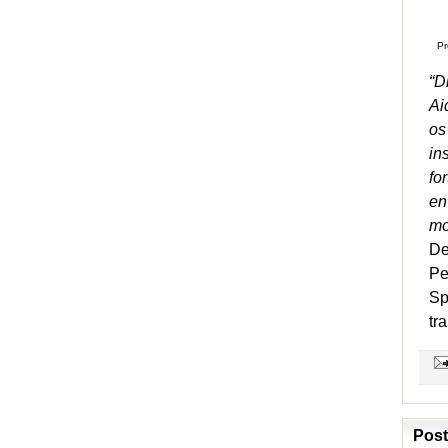
Pr
“D
Ai
os
in
fo
en
mo
De
Pe
Sp
tr
Post