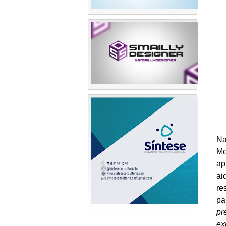
Na
Me
ap
ai
re
pa
pr
ex