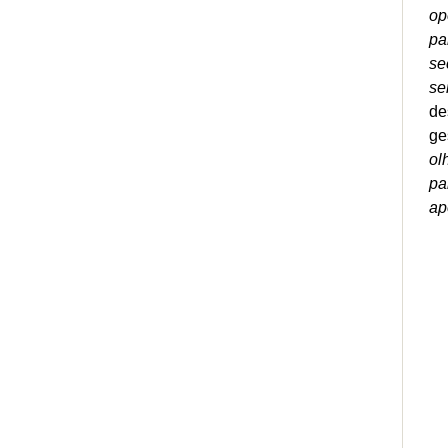
op
pa
se
se
de
ge
ol
pa
ap