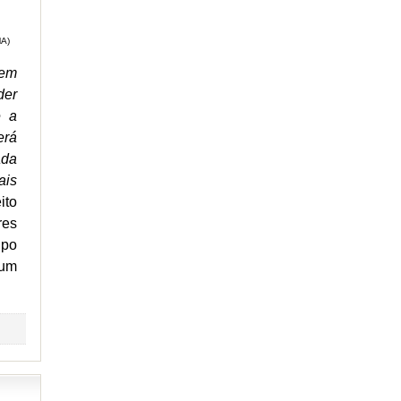
MA)
 em
der
e a
erá
ada
ais
ito
res
ipo
 um