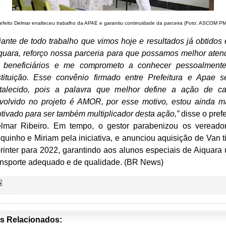
efeito Delmar enalteceu trabalho da APAE e garantiu continuidade da parceira (Foto: ASCOM P
iante de todo trabalho que vimos hoje e resultados já obtidos
quara, reforço nossa parceria para que possamos melhor aten
 beneficiários e me comprometo a conhecer pessoalment
stituição. Esse convênio firmado entre Prefeitura e Apae s
rtalecido, pois a palavra que melhor define a ação de c
volvido no projeto é AMOR, por esse motivo, estou ainda m
tivado para ser também multiplicador desta ação,”
disse o prefe
lmar Ribeiro. Em tempo, o gestor parabenizou os vereado
quinho e Miriam pela iniciativa, e anunciou aquisição de Van t
rinter para 2022, garantindo aos alunos especiais de Aiquara
ansporte adequado e de qualidade. (BR News)
s Relacionados: