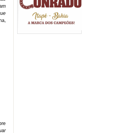
iam
que
na,
bre
uar