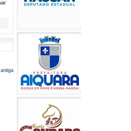
uar
antiga