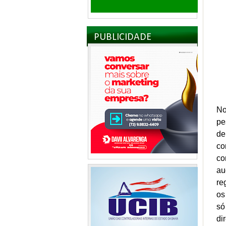
PUBLICIDADE
No
pe
de
co
co
au
re
os
só
di