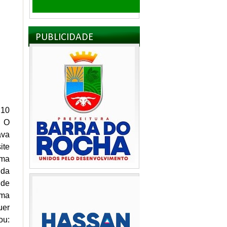
PUBLICIDADE
 10
. O
ava
ite
uma
 da
nde
uma
uer
ou: