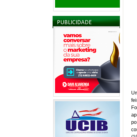
PUBLICIDADE
Um
fe
Fo
ap
po
co
(1