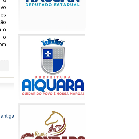
ivo
des
não
a o
e o
Com
antiga