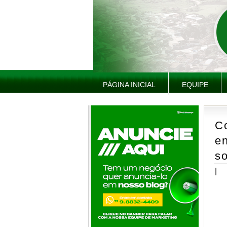
PÁGINA INICIAL
EQUIPE
Co
en
so
|