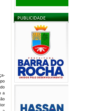
PUBLICIDADE
ça-
mpo
ado
m a
ção
ior
e a