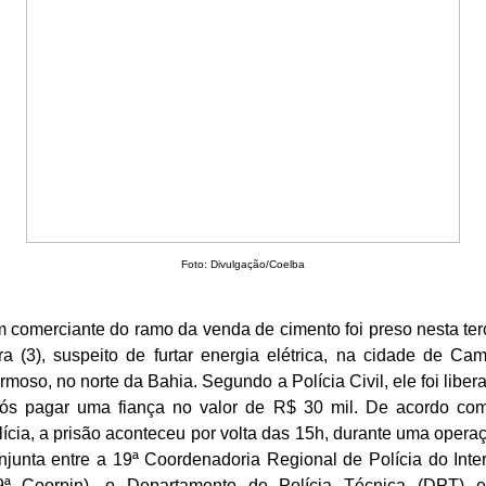
Foto: Divulgação/Coelba
 comerciante do ramo da venda de cimento foi preso nesta ter
ira (3), suspeito de furtar energia elétrica, na cidade de Ca
rmoso, no norte da Bahia. Segundo a Polícia Civil, ele foi liber
ós pagar uma fiança no valor de R$ 30 mil. De acordo co
lícia, a prisão aconteceu por volta das 15h, durante uma opera
njunta entre a 19ª Coordenadoria Regional de Polícia do Inter
9ª Coorpin), o Departamento de Polícia Técnica (DPT) 