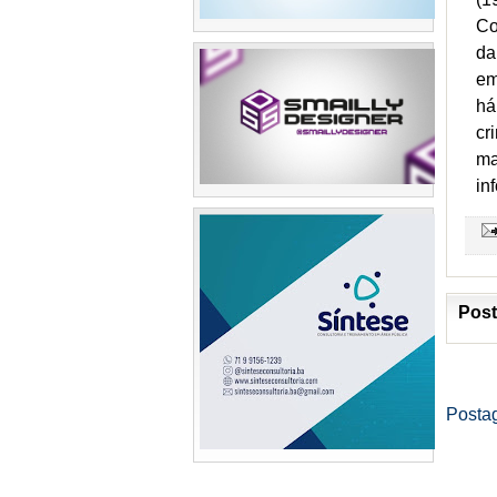
Co
da
em
há
cr
ma
in
Post
Posta