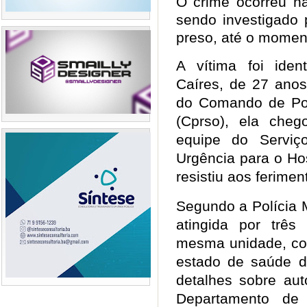
O crime ocorreu na
sendo investigado p
preso, até o mome
A vítima foi iden
Caíres, de 27 ano
do Comando de Pol
(Cprso), ela che
equipe do Serviç
Urgência para o Ho
resistiu aos ferime
Segundo a Polícia Mi
atingida por três
mesma unidade, con
estado de saúde 
detalhes sobre aut
Departamento de 