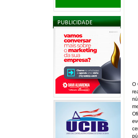
PUBLICIDADE
O 
re
nú
me
Of
ev
ce
pú