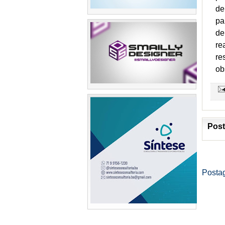
de
pa
de
re
re
ob
Post
Posta