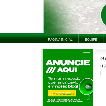
PÁGINA INICIAL
EQUIPE
G
na
|