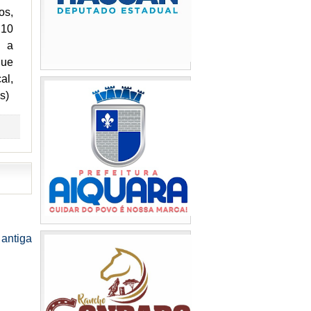
os,
 10
a a
que
al,
s)
antiga