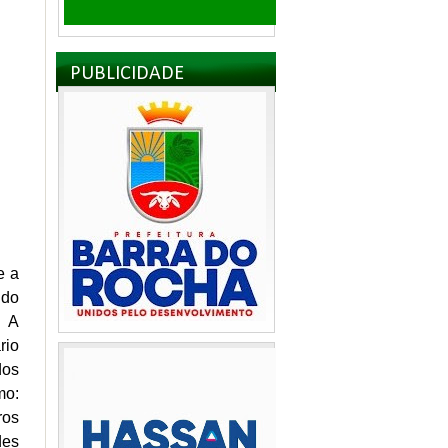
PUBLICIDADE
e a
 do
. A
rio
dos
mo:
ros
des