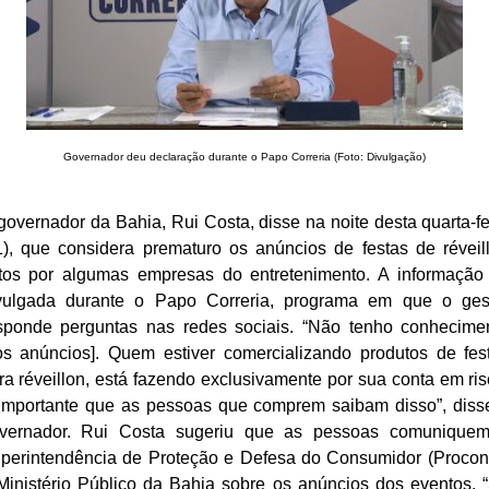
Governador deu declaração durante o Papo Correria (Foto: Divulgação)
governador da Bahia, Rui Costa, disse na noite desta quarta-fe
1), que considera prematuro os anúncios de festas de réveil
itos por algumas empresas do entretenimento. A informação 
vulgada durante o Papo Correria, programa em que o ges
sponde perguntas nas redes sociais. “Não tenho conhecime
os anúncios]. Quem estiver comercializando produtos de fes
ra réveillon, está fazendo exclusivamente por sua conta em ris
importante que as pessoas que comprem saibam disso”, diss
vernador. Rui Costa sugeriu que as pessoas comunique
perintendência de Proteção e Defesa do Consumidor (Procon
Ministério Público da Bahia sobre os anúncios dos eventos. 