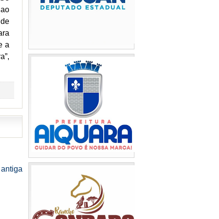
 ao
 de
ara
e a
a”,
antiga