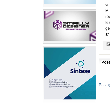
vo
Mi
ré
fe
ge
af
Post
Posta