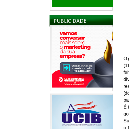
PUBLICIDADE
O 
(1
fe
di
re
[d
pa
É 
go
Su
o 