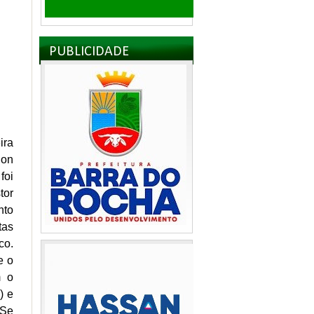
PUBLICIDADE
ira
lon
foi
tor
nto
tas
co.
e o
m o
) e
“Se