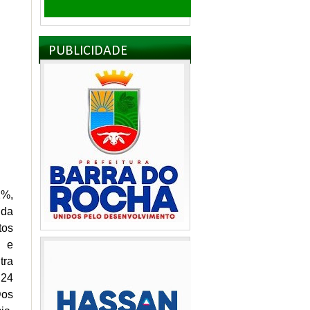
PUBLICIDADE
2%,
 da
tos
I e
tra
 24
Dos