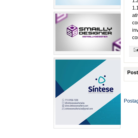
1.
1.
at
co
in
co
Post
Posta