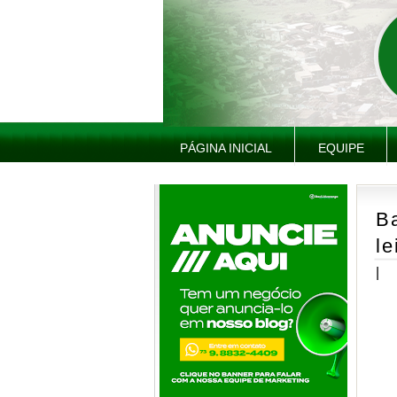
PÁGINA INICIAL
EQUIPE
B
le
|