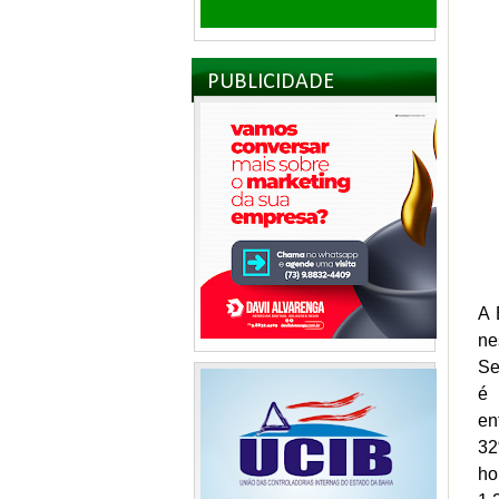
PUBLICIDADE
A 
ne
Se
é 
en
32
ho