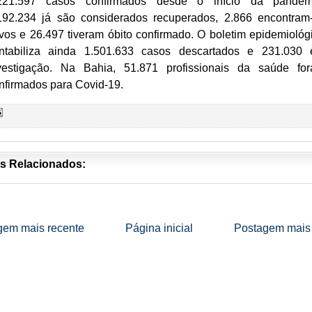
221.597 casos confirmados desde o início da pandem
192.234 já são considerados recuperados, 2.866 encontram
ivos e 26.497 tiveram óbito confirmado. O boletim epidemiológ
ntabiliza ainda 1.501.633 casos descartados e 231.030
vestigação. Na Bahia, 51.871 profissionais da saúde fo
nfirmados para Covid-19.
s Relacionados:
gem mais recente
Página inicial
Postagem mais 