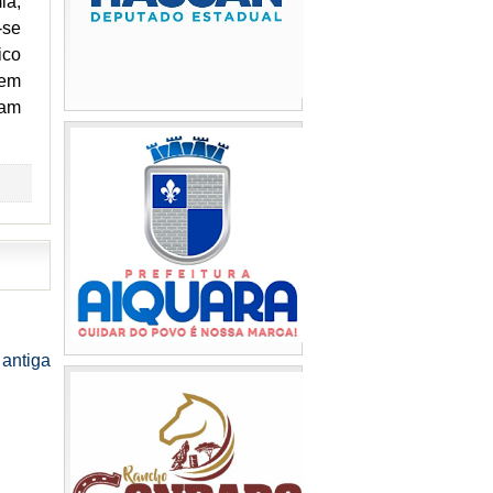
ia,
-se
ico
 em
ram
antiga