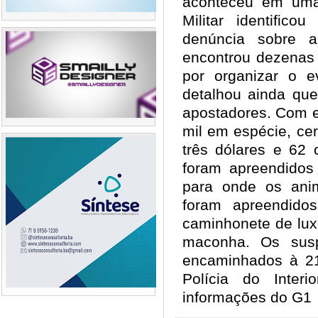
aconteceu em uma 
Militar identific
denúncia sobre a
encontrou dezenas
por organizar o e
detalhou ainda qu
apostadores. Com e
mil em espécie, ce
três dólares e 62 
foram apreendidos
para onde os ani
foram apreendido
caminhonete de lu
maconha. Os susp
encaminhados à 21
Polícia do Interio
informações do G1