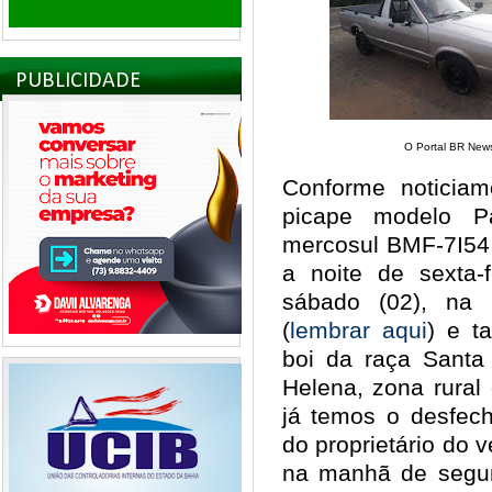
PUBLICIDADE
O Portal BR News
Conforme noticia
picape modelo P
mercosul BMF-7I54,
a noite de sexta-
sábado (02), na
(
lembrar aqui
) e t
boi da raça Santa
Helena, zona rural
já temos o desfech
do proprietário do 
na manhã de segun