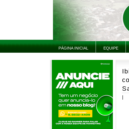
PÁGINA INICIAL
EQUIPE
Ib
c
Sa
|