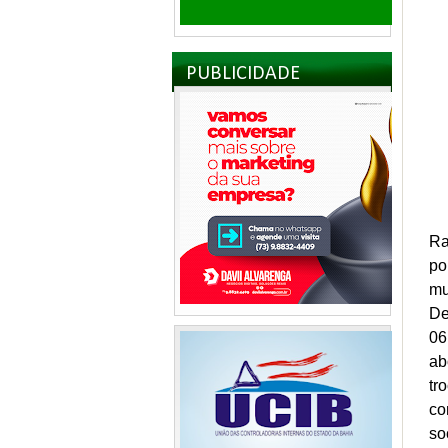
PUBLICIDADE
Ra
po
mu
De
06
ab
tr
co
so