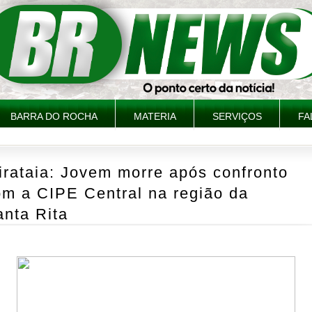
BARRA DO ROCHA
MATERIA
SERVIÇOS
FA
irataia: Jovem morre após confronto
om a CIPE Central na região da
nta Rita