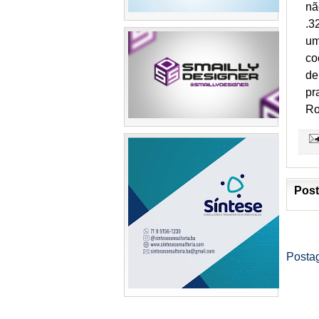
nã
.3
um
co
de
pr
Ro
Post
Posta