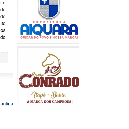
bre
 de
 de
ito
bos
 do
antiga