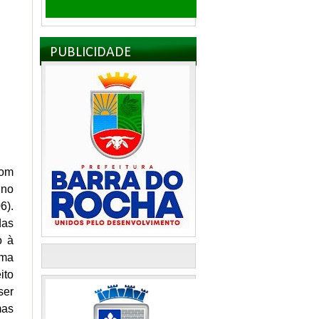
PUBLICIDADE
com
 no
6).
das
o à
uma
ito
ser
mas