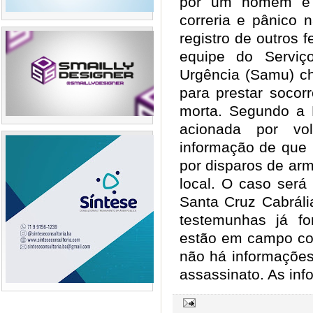
por um homem e l
correria e pânico 
registro de outros 
equipe do Serviç
Urgência (Samu) ch
para prestar socor
morta. Segundo a P
acionada por v
informação de que 
por disparos de ar
local. O caso será
Santa Cruz Cabráli
testemunhas já f
estão em campo col
não há informações
assassinato. As inf