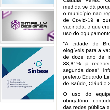
Cláudia Feres. 
medida se dá porqu
o município não re
de Covid-19 e qu
vacinada, o que cre
uso do equipament
“A cidade de Br
elegíveis para a vac
de doze ano de id
88,61% já recebe
segunda dose”, inf
prefeito Eduardo Li
de Saúde, Cláudio
O uso do equip
obrigatório, contu
das redes pública 