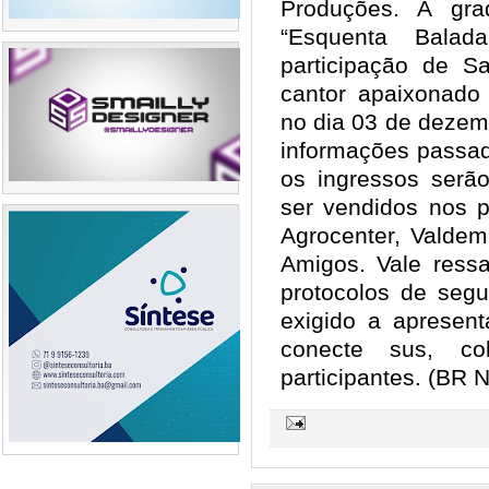
Produções. A gr
“Esquenta Bala
participação de S
cantor apaixonado
no dia 03 de dezem
informações passad
os ingressos serã
ser vendidos nos p
Agrocenter, Valdem
Amigos. Vale ress
protocolos de segu
exigido a apresen
conecte sus, c
participantes. (BR 