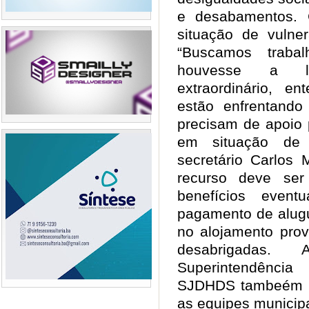
e desabamentos. 
situação de vulner
“Buscamos traba
houvesse a li
extraordinário, e
estão enfrentand
precisam de apoio 
em situação de v
secretário Carlos 
recurso deve ser
benefícios event
pagamento de alugu
no alojamento prov
desabrigadas
Superintendência
SJDHDS tambeém foi
as equipes municipa