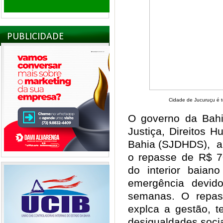
PUBLICIDADE
Cidade de Jucuruçu é t
O governo da Bahi
Justiça, Direitos 
Bahia (SJDHDS), aut
o repasse de R$ 7
do interior baia
emergência devid
semanas. O repas
explca a gestão, t
desigualdades soci