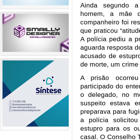
Ainda segundo a 
homem, a mãe da
companheiro foi re
que praticou “atitud
A polícia pediu a p
aguarda resposta do
acusado de estupro
de morte, um crime
A prisão ocorr
participado do ent
o delegado, no m
suspeito estava
preparava para fug
a polícia solicit
estupro para os ou
casal. O Conselho T