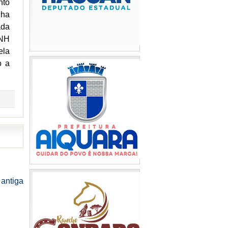
nto
lha
ada
CNH
ela
o a
antiga