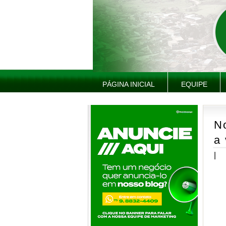
PÁGINA INICIAL
EQUIPE
N
a 
|