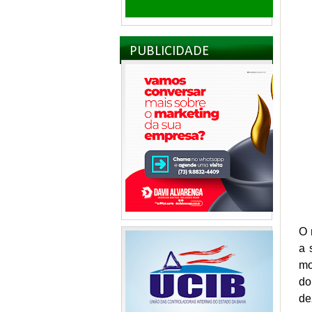
PUBLICIDADE
O 
a 
mo
do
de