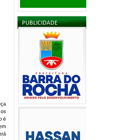
PUBLICIDADE
eça
 os
o é
 em
erá