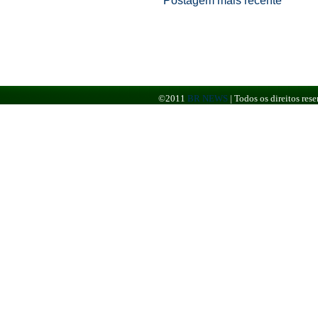
Postagem mais recente
©2011
BR NEWS
|
Todos os direitos re