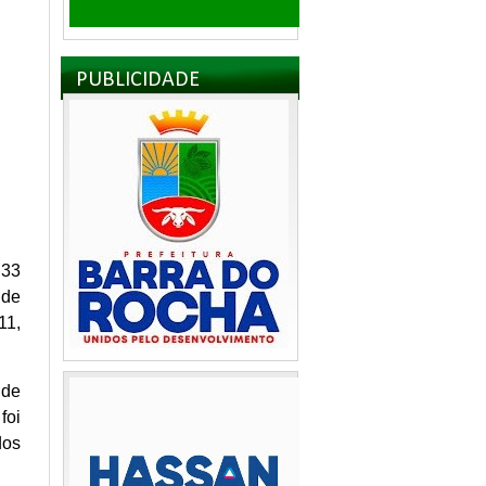
PUBLICIDADE
 33
 de
11,
 de
foi
dos