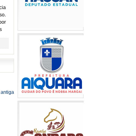
cia
so.
por
s
antiga