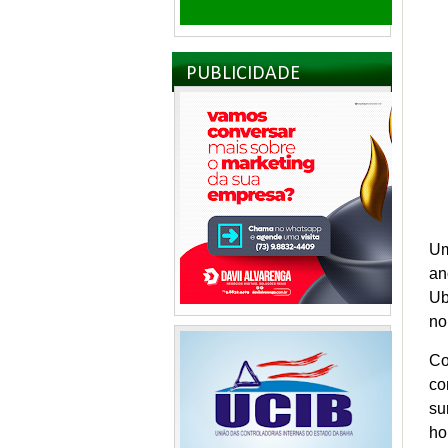
PUBLICIDADE
Um
an
Ub
no
Co
co
su
ho