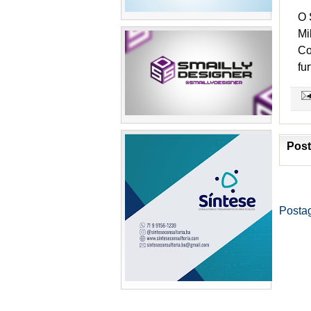
O 
Mi
Co
fu
Post
Posta