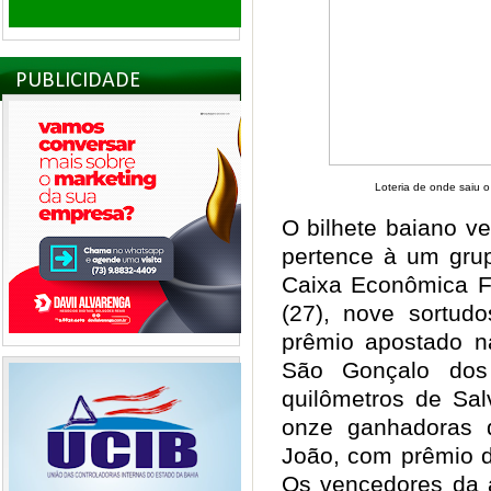
PUBLICIDADE
Loteria de onde saiu 
O bilhete baiano v
pertence à um gru
Caixa Econômica Fe
(27), nove sortudo
prêmio apostado na
São Gonçalo do
quilômetros de Sal
onze ganhadoras 
João, com prêmio d
Os vencedores da a