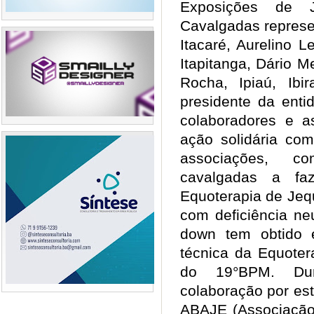
Exposições de 
Cavalgadas represe
Itacaré, Aurelino L
Itapitanga, Dário Me
Rocha, Ipiaú, Ibi
presidente da enti
colaboradores e a
ação solidária com
associações, c
cavalgadas a fa
Equoterapia de Jequ
com deficiência ne
down tem obtido 
técnica da Equotera
do 19°BPM. Dur
colaboração por est
ABAJE (Associação 