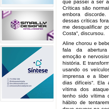
que passei a ser a
Críticas são normai
embora discorde
dessas críticas fo
me desqualificar p
Costa”, discursou.
Aline chorou e beb
fala da abertur
emoção e nervosis
história. E transfor
usando os veículo
imprensa e a libe
dias difíceis”. El
vítima dos ataqu
tenho sido vítima 
hábito de tentare
deve ocupar na so