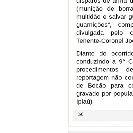
disparos de arma d
(munição de borr
multidão e salvar g
guarnições”, co
divulgada pelo
Tenente-Coronel Jo
Diante do ocorrid
conduzindo a 9° 
procedimentos de
reportagem não co
de Bocão para co
gravado por popula
Ipiaú)