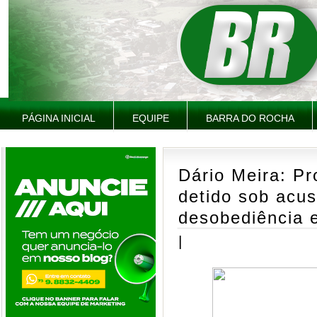
PÁGINA INICIAL
EQUIPE
BARRA DO ROCHA
Dário Meira: Pr
detido sob acu
desobediência e
|