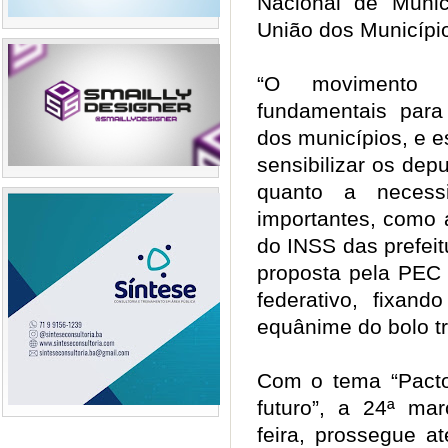
Nacional de Muni
União dos Municípi
“O movimento m
fundamentais para 
dos municípios, e 
sensibilizar os dep
quanto a necess
importantes, como 
do INSS das prefei
proposta pela PEC 
federativo, fixand
equânime do bolo tr
Com o tema “Pacto
futuro”, a 24ª mar
feira, prossegue a