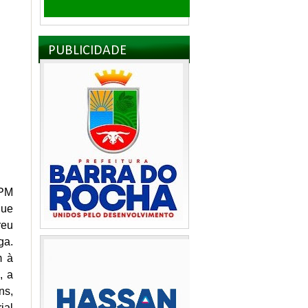
PUBLICIDADE
IPM
que
reu
ga.
m à
, a
ns,
ial