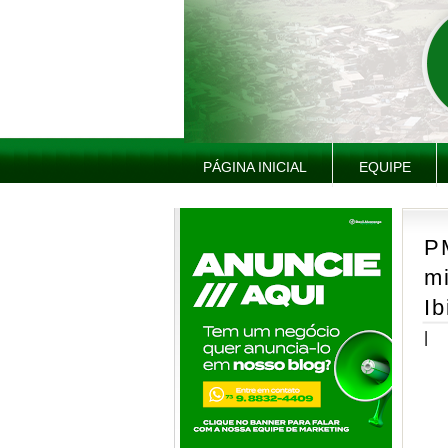
PÁGINA INICIAL
EQUIPE
P
mi
Ib
|