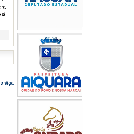
ara
atã
antiga