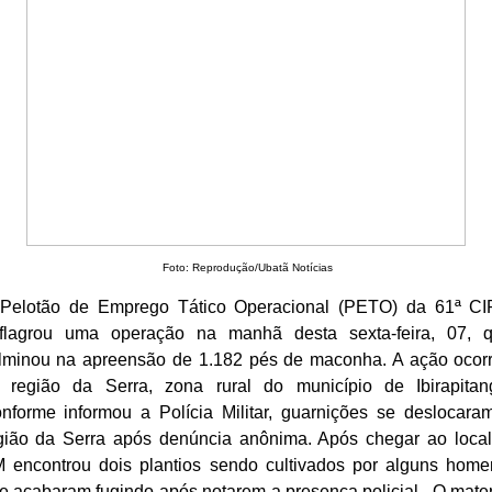
Foto: Reprodução/Ubatã Notícias
Pelotão de Emprego Tático Operacional (PETO) da 61ª C
flagrou uma operação na manhã desta sexta-feira, 07, 
lminou na apreensão de 1.182 pés de maconha. A ação ocor
 região da Serra, zona rural do município de Ibirapitan
nforme informou a Polícia Militar, guarnições se deslocara
gião da Serra após denúncia anônima. Após chegar ao local
 encontrou dois plantios sendo cultivados por alguns home
e acabaram fugindo após notarem a presença policial. O mater