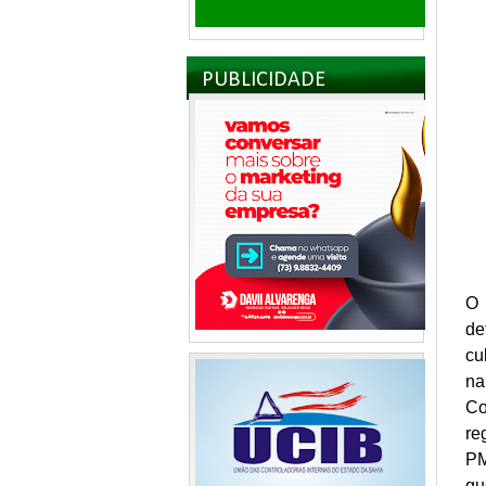
PUBLICIDADE
O 
de
cu
na
Co
re
PM
qu