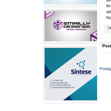
fo
ad
No
Post
Posta