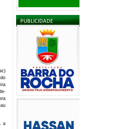
PUBLICIDADE
ac)
 do
ira
de-
ora
cau
, a