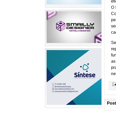
ef
O 
Co
pe
se
ca
Se
re
fu
as
pr
ne
Post