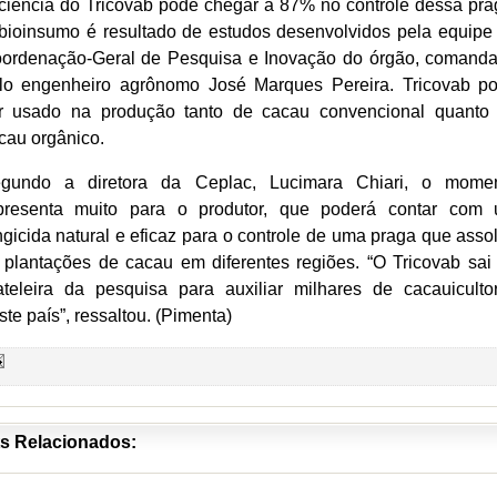
iciência do Tricovab pode chegar a 87% no controle dessa pra
bioinsumo é resultado de estudos desenvolvidos pela equipe
ordenação-Geral de Pesquisa e Inovação do órgão, comand
lo engenheiro agrônomo José Marques Pereira. Tricovab p
r usado na produção tanto de cacau convencional quanto
cau orgânico.
gundo a diretora da Ceplac, Lucimara Chiari, o mome
presenta muito para o produtor, que poderá contar com
ngicida natural e eficaz para o controle de uma praga que asso
 plantações de cacau em diferentes regiões. “O Tricovab sai
ateleira da pesquisa para auxiliar milhares de cacauiculto
ste país”, ressaltou. (Pimenta)
s Relacionados: