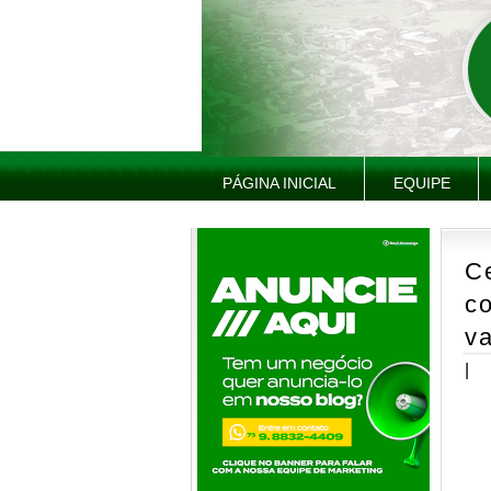
PÁGINA INICIAL
EQUIPE
C
co
v
|