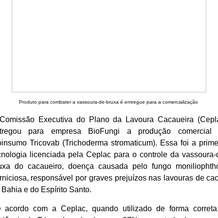
Produto para combater a vassoura-de-bruxa é entregue para a comercialização
Comissão Executiva do Plano da Lavoura Cacaueira (Cepl
tregou para empresa BioFungi a produção comercial
oinsumo Tricovab (Trichoderma stromaticum). Essa foi a prime
cnologia licenciada pela Ceplac para o controle da vassoura-
uxa do cacaueiro, doença causada pelo fungo moniliophth
rniciosa, responsável por graves prejuízos nas lavouras de ca
 Bahia e do Espírito Santo.
 acordo com a Ceplac, quando utilizado de forma correta