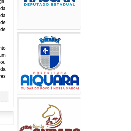
ga.
 da
ada
ode
 de
nto
 um
lou
 da
res