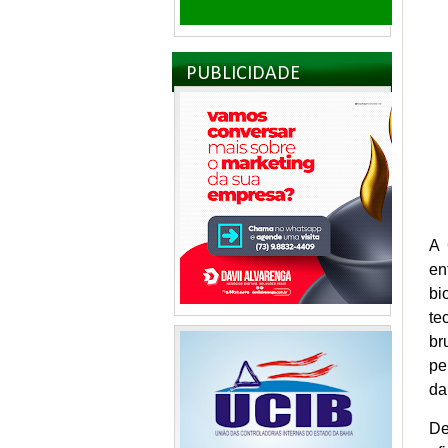
PUBLICIDADE
A 
en
bi
te
br
pe
da
De