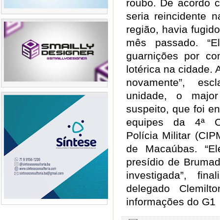
roubo. De acordo
seria reincidente 
região, havia fugid
mês passado. “El
guarnições por c
lotérica na cidade.
novamente”, es
unidade, o majo
suspeito, que foi e
equipes da 4ª C
Polícia Militar (C
de Macaúbas. “El
presídio de Brumad
investigada”, fin
delegado Clemilt
informações do G1