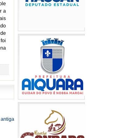
ole
r a
ais
ado
 de
foi
ena
antiga