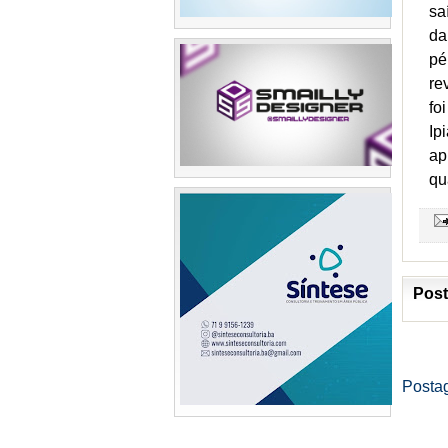
sa
da
pé
re
fo
Ip
ap
qu
Post
Posta