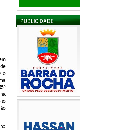
PUBLICIDADE
mem
 de
, o
uma
55ª
 na
ito
não
 na