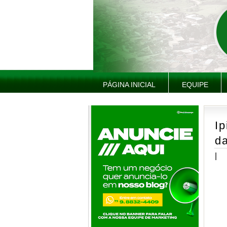
PÁGINA INICIAL
EQUIPE
I
da
|