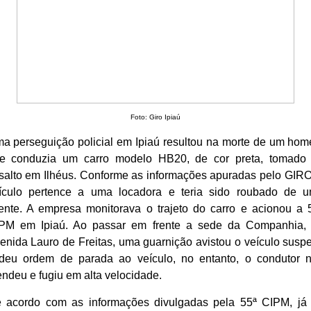
Foto: Giro Ipiaú
a perseguição policial em Ipiaú resultou na morte de um ho
e conduzia um carro modelo HB20, de cor preta, tomado
salto em Ilhéus. Conforme as informações apuradas pelo GIRO
ículo pertence a uma locadora e teria sido roubado de 
iente. A empresa monitorava o trajeto do carro e acionou a 
PM em Ipiaú. Ao passar em frente a sede da Companhia,
enida Lauro de Freitas, uma guarnição avistou o veículo suspe
deu ordem de parada ao veículo, no entanto, o condutor 
endeu e fugiu em alta velocidade.
 acordo com as informações divulgadas pela 55ª CIPM, já