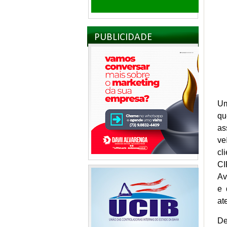
PUBLICIDADE
Um
qu
as
ve
cl
CI
Av
e 
at
De