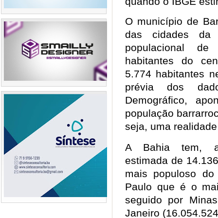
quando o IBGE esti
O município de Ba
das cidades da 
populacional d
habitantes do ce
5.774 habitantes n
prévia dos dad
Demográfico, apo
população barrarro
seja, uma realidad
A Bahia tem, a
estimada de 14.136
mais populoso do 
Paulo que é o mai
seguido por Minas
Janeiro (16.054.524