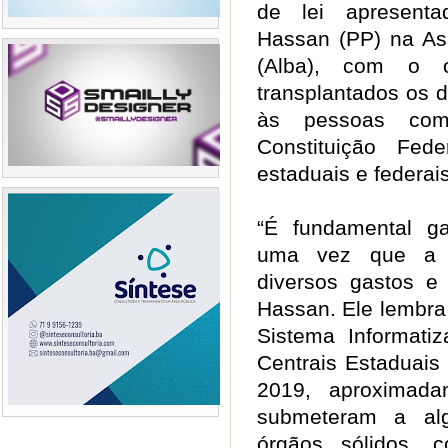
de lei apresenta
Hassan (PP) na Ass
(Alba), com o o
transplantados os d
às pessoas com 
Constituição Fed
estaduais e federa
“É fundamental gar
uma vez que a vi
diversos gastos e 
Hassan. Ele lembra
Sistema Informati
Centrais Estaduais
2019, aproximad
submeteram a alg
órgãos sólidos, 