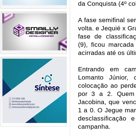
da Conquista (4º c
A fase semifinal se
volta. e Jequié x Gr
fase de classific
(9), ficou marcada
acirradas até os úl
Entrando em camp
Lomanto Júnior, 
colocação ao perde
por 3 a 2. Quem 
Jacobina, que venc
1 a 0. O Jegue mar
desclassificação
campanha.