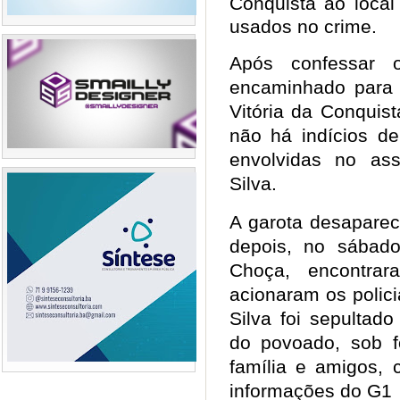
Conquista ao loca
usados no crime.
Após confessar o
encaminhado para 
Vitória da Conquist
não há indícios d
envolvidas no as
Silva.
A garota desaparec
depois, no sábad
Choça, encontr
acionaram os polici
Silva foi sepultad
do povoado, sob f
família e amigos, 
informações do G1