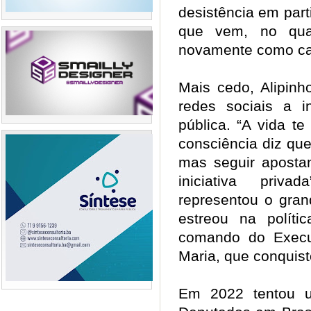
desistência em parti
que vem, no qual
novamente como can
Mais cedo, Alipinh
redes sociais a i
pública. “A vida t
consciência diz que
mas seguir aposta
iniciativa priv
representou o gra
estreou na polít
comando do Execut
Maria, que conquis
Em 2022 tentou 