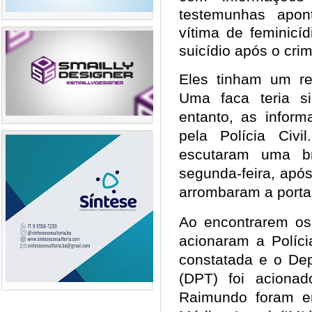
testemunhas apon
vítima de feminicí
suicídio após o cr
Eles tinham um re
Uma faca teria s
entanto, as infor
pela Polícia Civi
escutaram uma br
segunda-feira, apó
arrombaram a port
Ao encontrarem os
acionaram a Polícia
constatada e o Dep
(DPT) foi aciona
Raimundo foram en