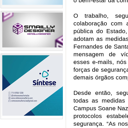
o bem-estar da co
O trabalho, se
colaboração com 
pública do Estado
adotam as medidas 
Fernandes de Sant
mensagem de víd
esses e-mails, nó
forças de seguranç
demais órgãos comp
Desde então, seg
todas as medidas
Campus Soane Naza
protocolos estabe
segurança. “As nos