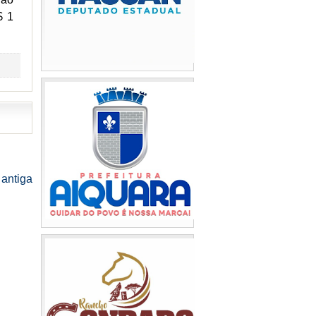
$ 1
antiga