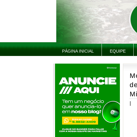
PÁGINA INICIAL
EQUIPE
M
d
Mi
|