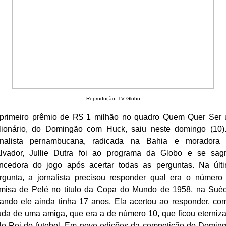
Reprodução: TV Globo
primeiro prêmio de R$ 1 milhão no quadro Quem Quer Ser
lionário, do Domingão com Huck, saiu neste domingo (10)
rnalista pernambucana, radicada na Bahia e moradora
lvador, Jullie Dutra foi ao programa da Globo e se sag
ncedora do jogo após acertar todas as perguntas. Na últ
rgunta, a jornalista precisou responder qual era o número
misa de Pelé no título da Copa do Mundo de 1958, na Suéc
ando ele ainda tinha 17 anos. Ela acertou ao responder, co
uda de uma amiga, que era a de número 10, que ficou eterniz
lo Rei do futebol. Em nove edições da competição do Domin