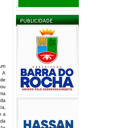
PUBLICIDADE
 um
. A
 de
rou
ima
 da
ia,
m a
ada
gão