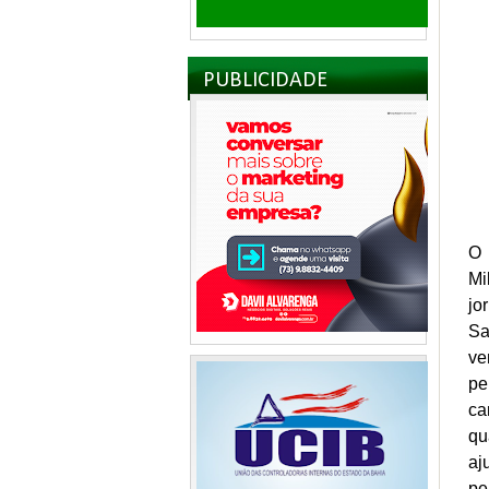
PUBLICIDADE
O 
Mi
jo
Sa
ve
pe
ca
qu
aj
pe