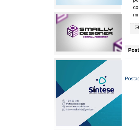
co
mi
Post
Posta