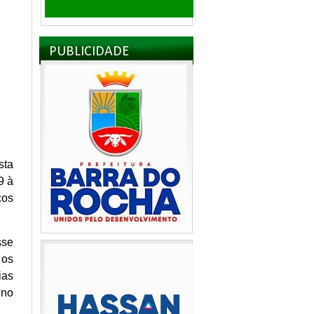
PUBLICIDADE
sta
9 à
cos
sse
 os
ias
 no