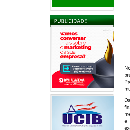
PUBLICIDADE
No
pr
Pr
mu
Os
fi
me
e 
ex