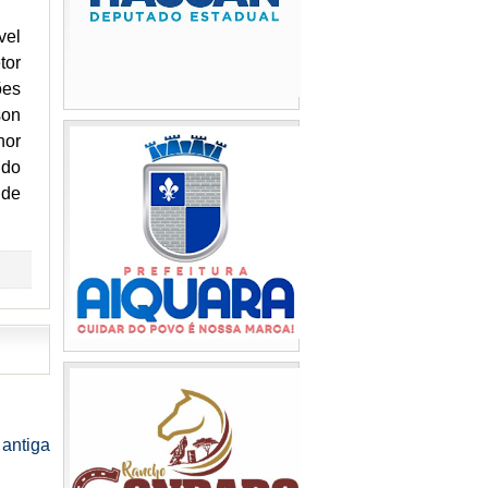
vel
tor
ões
son
hor
 do
 de
antiga