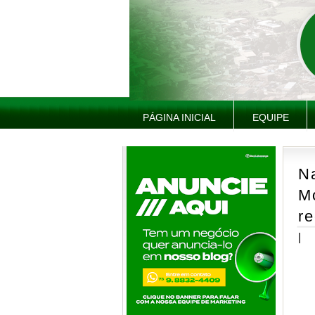
PÁGINA INICIAL
EQUIPE
N
M
re
|