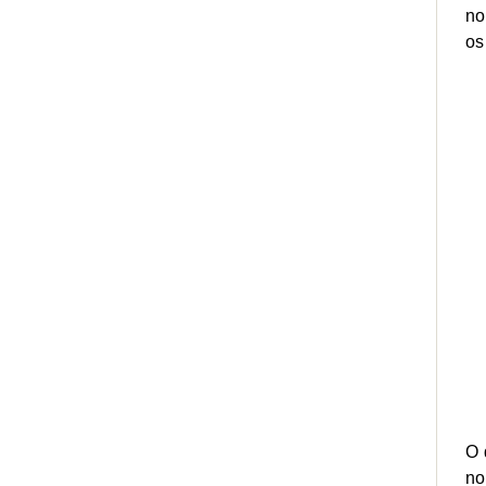
no
os
O 
no