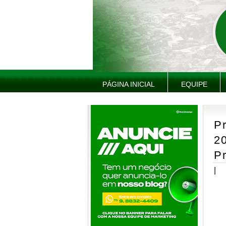
PÁGINA INICIAL
EQUIPE
Pr
2
P
|