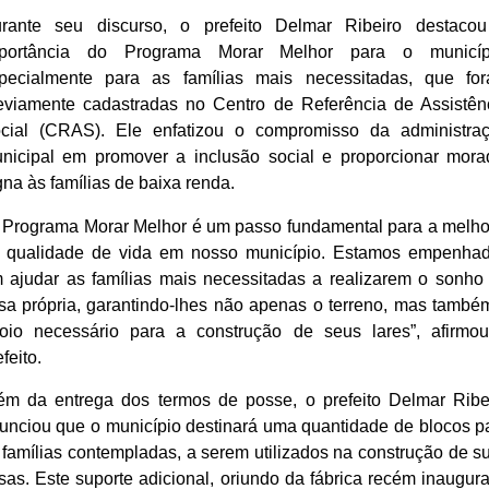
rante seu discurso, o prefeito Delmar Ribeiro destaco
portância do Programa Morar Melhor para o municíp
pecialmente para as famílias mais necessitadas, que fo
eviamente cadastradas no Centro de Referência de Assistên
cial (CRAS). Ele enfatizou o compromisso da administra
nicipal em promover a inclusão social e proporcionar mora
gna às famílias de baixa renda.
 Programa Morar Melhor é um passo fundamental para a melho
 qualidade de vida em nosso município. Estamos empenha
 ajudar as famílias mais necessitadas a realizarem o sonho
sa própria, garantindo-lhes não apenas o terreno, mas també
oio necessário para a construção de seus lares”, afirmo
efeito.
ém da entrega dos termos de posse, o prefeito Delmar Ribe
unciou que o município destinará uma quantidade de blocos p
 famílias contempladas, a serem utilizados na construção de s
sas. Este suporte adicional, oriundo da fábrica recém inaugur