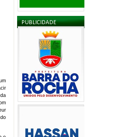
PUBLICIDADE
 um
cir
 da
com
eur
 do
o e