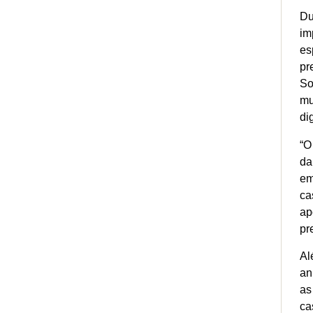
Du
im
es
pr
So
mu
di
“O
da
em
ca
ap
pr
Al
an
as
ca