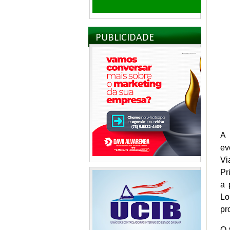
PUBLICIDADE
A 
ev
Vi
Pr
a 
Lo
pr
O 