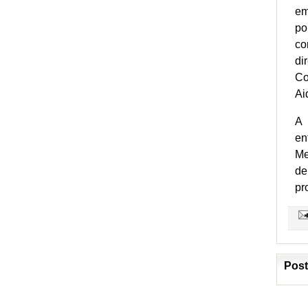
em
po
co
di
Co
Ai
A 
en
Me
de
pr
Post