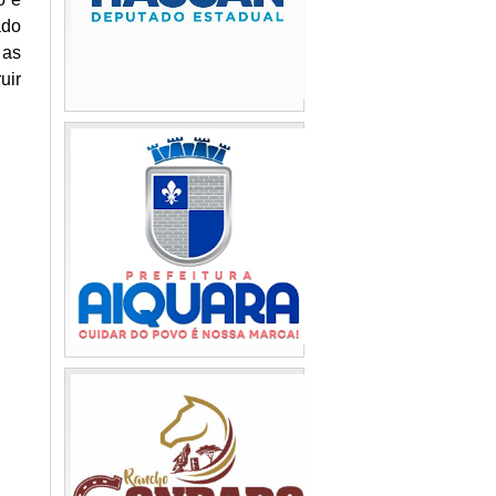
ado
 as
uir