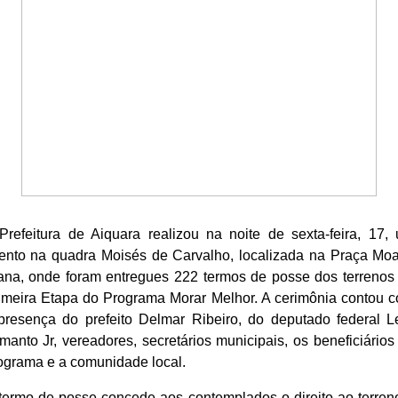
Prefeitura de Aiquara realizou na noite de sexta-feira, 17,
ento na quadra Moisés de Carvalho, localizada na Praça Moa
ana, onde foram entregues 222 termos de posse dos terrenos
imeira Etapa do Programa Morar Melhor. A cerimônia contou 
presença do prefeito Delmar Ribeiro, do deputado federal L
manto Jr, vereadores, secretários municipais, os beneficiários
ograma e a comunidade local.
termo de posse concede aos contemplados o direito ao terren