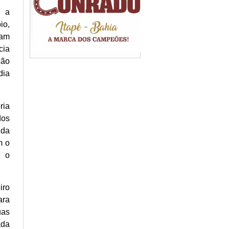
u a
io,
ram
cia
ção
dia
ria
dos
 da
m o
u o
iro
ara
uas
ada