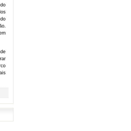
ndo
dos
ndo
ão.
iem
nde
rar
rco
ais